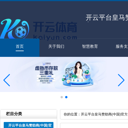
开云平台皇马赞
入口
首页
关于我们
智慧教育
服务支
栏目分类
你的位置：
开云平台皇马赞助商(中国)官
开云平台皇马赞助商(中国)官