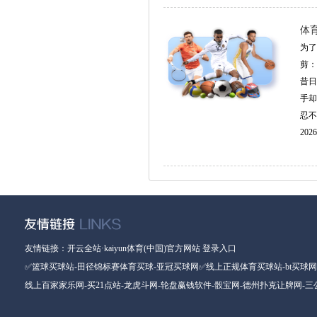
体
为了
剪：
昔日
手却
忍不
2026
友情链接：
开云全站·kaiyun体育(中国)官方网站 登录入口
✅篮球买球站-田径锦标赛体育买球-亚冠买球网✅线上正规体育买球站-bt买球
线上百家家乐网-买21点站-龙虎斗网-轮盘赢钱软件-骰宝网-德州扑克让牌网-