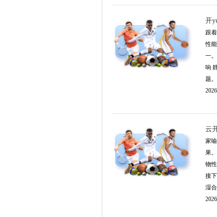
开
跟着
性能
一。
响 
题。
2026
云
家喻
果。
物性
接下
湿合
2026