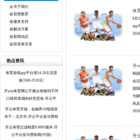
方入口
关于我们
体育
智慧教育
8月
服务支持
app平
解决方案
2026
新闻动态
投资者关系
热点资讯
开
体育游戏app平台现14-20主流普
韩国
板3500-3510元/
会议
国国
开yun体育网让不雅众体验到不同
为鄙
口味和质感的好意思食-开云平
风及发
开云体育开端：金融界AI电报发
2026
布于：北京市-开云平台皇马赞助
开云体育过滤精度0.0001微米-开
云平台皇马赞助商(中国)
开