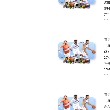
废限
现时
开导..
2026
开
（原
码：
20
导投
25070
2026
开
（原
发布